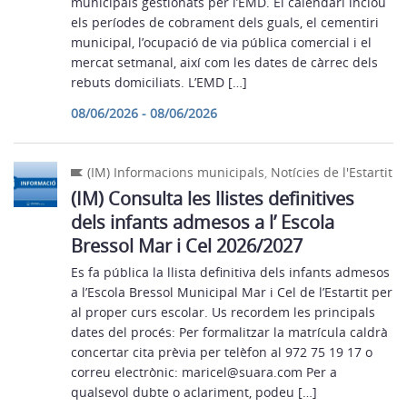
municipals gestionats per l’EMD. El calendari inclou
els períodes de cobrament dels guals, el cementiri
municipal, l’ocupació de via pública comercial i el
mercat setmanal, així com les dates de càrrec dels
rebuts domiciliats. L’EMD […]
08/06/2026 - 08/06/2026
(IM) Informacions municipals
,
Notícies de l'Estartit
(IM) Consulta les llistes definitives
dels infants admesos a l’ Escola
Bressol Mar i Cel 2026/2027
Es fa pública la llista definitiva dels infants admesos
a l’Escola Bressol Municipal Mar i Cel de l’Estartit per
al proper curs escolar. Us recordem les principals
dates del procés: Per formalitzar la matrícula caldrà
concertar cita prèvia per telèfon al 972 75 19 17 o
correu electrònic: maricel@suara.com Per a
qualsevol dubte o aclariment, podeu […]