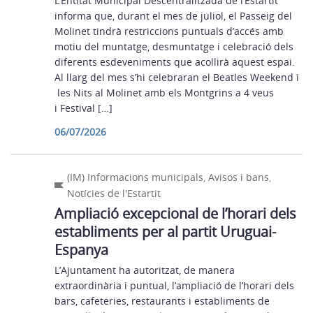
L’Entitat Municipal Descentralitzada de l’Estartit
informa que, durant el mes de juliol, el Passeig del
Molinet tindrà restriccions puntuals d’accés amb
motiu del muntatge, desmuntatge i celebració dels
diferents esdeveniments que acollirà aquest espai.
Al llarg del mes s’hi celebraran el Beatles Weekend i
les Nits al Molinet amb els Montgrins a 4 veus
i Festival […]
06/07/2026
(IM) Informacions municipals
,
Avisos i bans
,
Notícies de l'Estartit
Ampliació excepcional de l’horari dels
establiments per al partit Uruguai-
Espanya
L’Ajuntament ha autoritzat, de manera
extraordinària i puntual, l’ampliació de l’horari dels
bars, cafeteries, restaurants i establiments de