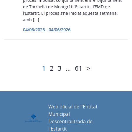
procés impulsat conjuntament entre l’Ajuntament
de Torroella de Montgrí i l’Estartit i l’EMD de
l’Estartit. El procés s’ha iniciat aquesta setmana,
amb […]
04/06/2026 - 04/06/2026
1
2
3
…
61
>
Web oficial de l'Entitat
Municipal
Descentralitzada de
l'Estartit