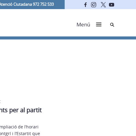
Atenció Ciutadana 972 752 533
Cerca
Menú
t
ts per al partit
mpliació de l’horari
tgrí i l’Estartit que