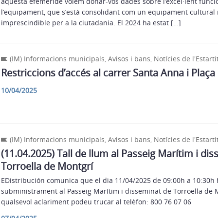
aquesta efemèride volem donar-vos dades sobre l’excel·lent func
l’equipament, que s’està consolidant com un equipament cultural 
imprescindible per a la ciutadania. El 2024 ha estat […]
(IM) Informacions municipals
,
Avisos i bans
,
Notícies de l'Estarti
Restriccions d’accés al carrer Santa Anna i Plaça 
10/04/2025
(IM) Informacions municipals
,
Avisos i bans
,
Notícies de l'Estarti
(11.04.2025) Tall de llum al Passeig Marítim i di
Torroella de Montgrí
EDistribución comunica que el dia 11/04/2025 de 09:00h a 10:30h h
subministrament al Passeig Marítim i disseminat de Torroella de M
qualsevol aclariment podeu trucar al telèfon: 800 76 07 06