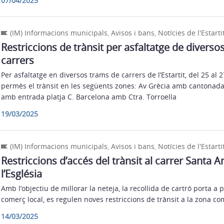
07/04/2025
(IM) Informacions municipals
,
Avisos i bans
,
Notícies de l'Estarti
Restriccions de trànsit per asfaltatge de diverso
carrers
Per asfaltatge en diversos trams de carrers de l’Estartit, del 25 al 
permès el trànsit en les següents zones: Av Grècia amb cantonada
amb entrada platja C. Barcelona amb Ctra. Torroella
19/03/2025
(IM) Informacions municipals
,
Avisos i bans
,
Notícies de l'Estarti
Restriccions d’accés del trànsit al carrer Santa A
l’Església
Amb l’objectiu de millorar la neteja, la recollida de cartró porta a po
comerç local, es regulen noves restriccions de trànsit a la zona co
14/03/2025