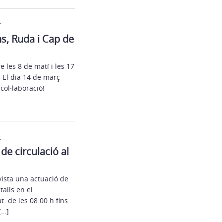
t
ins, Ruda i Cap de
e les 8 de matí i les 17
. El dia 14 de març
col·laboració!
t
 de circulació al
ista una actuació de
talls en el
: de les 08:00 h fins
[…]