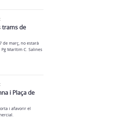
t
s trams de
27 de març, no estarà
 Pg Marítim C. Salines
t
nna i Plaça de
rta i afavorir el
mercial.