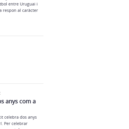
tbol entre Uruguai i
a respon al caràcter
t
dos anys com a
tit celebra dos anys
í. Per celebrar