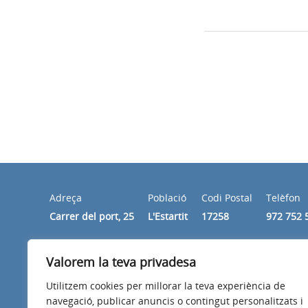
Adreça
Població
Codi Postal
Telèfon
Carrer del port, 25
L'Estartit
17258
972 752 
Valorem la teva privadesa
Horari
De dilluns a divendres de 9h a 14h
Utilitzem cookies per millorar la teva experiència de
navegació, publicar anuncis o contingut personalitzats i