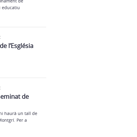
ionament de
i educatiu
t
de l’Església
t
sseminat de
i haurà un tall de
ontgrí. Per a